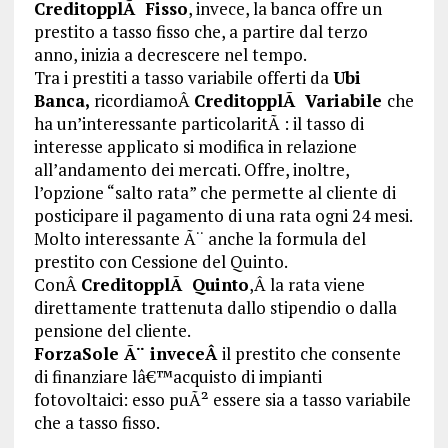
CreditopplÃ Fisso
, invece, la banca offre un
prestito a tasso fisso che, a partire dal terzo
anno, inizia a decrescere nel tempo.
Tra i prestiti a tasso variabile offerti da
Ubi
Banca,
ricordiamoÂ
CreditopplÃ Variabile
che
ha un’interessante particolaritÃ : il tasso di
interesse applicato si modifica in relazione
all’andamento dei mercati. Offre, inoltre,
l’opzione “salto rata” che permette al cliente di
posticipare il pagamento di una rata ogni 24 mesi.
Molto interessante Ã¨ anche la formula del
prestito con Cessione del Quinto.
ConÂ
CreditopplÃ Quinto
,Â la rata viene
direttamente trattenuta dallo stipendio o dalla
pensione del cliente.
ForzaSole Ã¨ inveceÂ
il prestito che consente
di finanziare lâ€™acquisto di impianti
fotovoltaici: esso puÃ² essere sia a tasso variabile
che a tasso fisso.