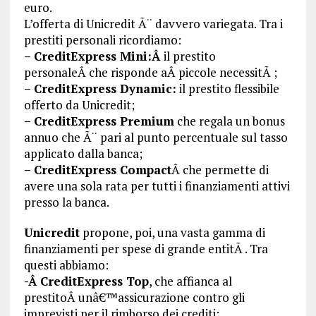
euro.
L’offerta di Unicredit Ã¨ davvero variegata. Tra i
prestiti personali ricordiamo:
– CreditExpress Mini:Â
il prestito
personaleÂ che risponde aÂ piccole necessitÃ ;
– CreditExpress Dynamic:
il prestito flessibile
offerto da Unicredit;
– CreditExpress Premium
che regala un bonus
annuo che Ã¨ pari al punto percentuale sul tasso
applicato dalla banca;
– CreditExpress Compact
Â che permette di
avere una sola rata per tutti i finanziamenti attivi
presso la banca.
Unicredit
propone, poi, una vasta gamma di
finanziamenti per spese di grande entitÃ . Tra
questi abbiamo:
-Â CreditExpress Top
, che affianca al
prestitoÂ unâ€™assicurazione contro gli
imprevisti per il rimborso dei crediti;