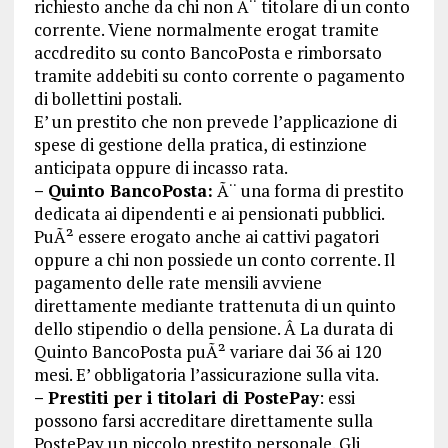
richiesto anche da chi non Ã¨ titolare di un conto
corrente. Viene normalmente erogat tramite
accdredito su conto BancoPosta e rimborsato
tramite addebiti su conto corrente o pagamento
di bollettini postali.
E’ un prestito che non prevede l’applicazione di
spese di gestione della pratica, di estinzione
anticipata oppure di incasso rata.
– Quinto BancoPosta:
Ã¨ una forma di prestito
dedicata ai dipendenti e ai pensionati pubblici.
PuÃ² essere erogato anche ai cattivi pagatori
oppure a chi non possiede un conto corrente. Il
pagamento delle rate mensili avviene
direttamente mediante trattenuta di un quinto
dello stipendio o della pensione. Â La durata di
Quinto BancoPosta puÃ² variare dai 36 ai 120
mesi. E’ obbligatoria l’assicurazione sulla vita.
– Prestiti per i titolari di PostePay
: essi
possono farsi accreditare direttamente sulla
PostePay un piccolo prestito personale. Gli