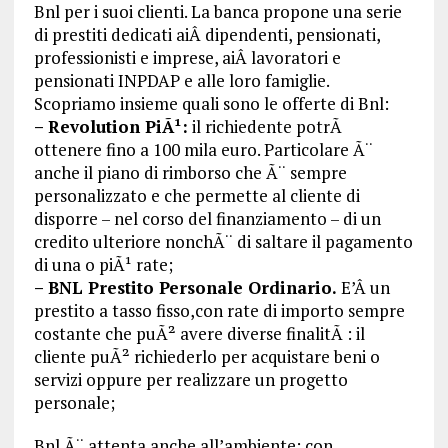
Bnl per i suoi clienti. La banca propone una serie
di prestiti dedicati aiÂ dipendenti, pensionati,
professionisti e imprese, aiÂ lavoratori e
pensionati INPDAP e alle loro famiglie.
Scopriamo insieme quali sono le offerte di Bnl:
– Revolution PiÃ¹:
il richiedente potrÃ
ottenere fino a 100 mila euro. Particolare Ã¨
anche il piano di rimborso che Ã¨ sempre
personalizzato e che permette al cliente di
disporre – nel corso del finanziamento – di un
credito ulteriore nonchÃ¨ di saltare il pagamento
di una o piÃ¹ rate;
– BNL Prestito Personale Ordinario.
E’Â un
prestito a tasso fisso,con rate di importo sempre
costante che puÃ² avere diverse finalitÃ : il
cliente puÃ² richiederlo per acquistare beni o
servizi oppure per realizzare un progetto
personale;
Bnl Ã¨ attenta anche all’ambiente: con