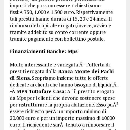
importi che possono essere richiesti sono
fissi:Â 750, 1.000 e 1.500 euro. Rispettivamente
tali prestiti hanno durata di 15, 20 e 24 mesi. Il
rimborso del capitale erogato,invece, avviene
tramite addebito su conto corrente oppure
tramite pagamento con bollettino postale.
Finanziamenti Banche: Mps
Molto interessante e variegata Ã¨ l’offerta di
prestiti erogata dalla
Banca Monte dei Pachi
di Siena
. Scopriamo insieme tutte le offerte
dedicate ai clienti che hanno bisogno di liquiditÃ .
-Â MPS Tuttofare Casa
: Ã¨ il prestito erogato
da Mps per i clienti che devono sostenere spese
per ristrutturare la propria abitazione. Esso puÃ²
essere richiesto perÂ un importo minimo di
20.000 euro e per un importo massimo di 60000
euro. Il richiedente sarÃ tenuto a rimborsare il