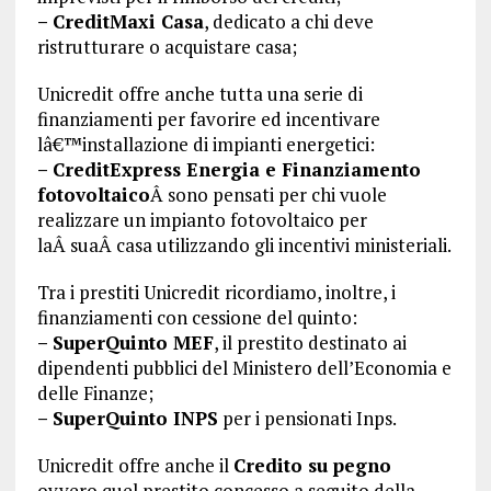
– CreditMaxi Casa
, dedicato a chi deve
ristrutturare o acquistare casa;
Unicredit offre anche tutta una serie di
finanziamenti per favorire ed incentivare
lâ€™installazione di impianti energetici:
– CreditExpress Energia e Finanziamento
fotovoltaico
Â sono pensati per chi vuole
realizzare un impianto fotovoltaico per
laÂ suaÂ casa utilizzando gli incentivi ministeriali.
Tra i prestiti Unicredit ricordiamo, inoltre, i
finanziamenti con cessione del quinto:
– SuperQuinto MEF
, il prestito destinato ai
dipendenti pubblici del Ministero dell’Economia e
delle Finanze;
– SuperQuinto INPS
per i pensionati Inps.
Unicredit offre anche il
Credito su pegno
ovvero quel prestito concesso a seguito della