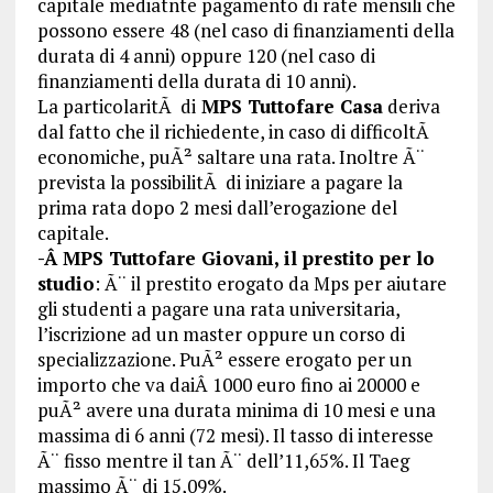
capitale mediatnte pagamento di rate mensili che
possono essere 48 (nel caso di finanziamenti della
durata di 4 anni) oppure 120 (nel caso di
finanziamenti della durata di 10 anni).
La particolaritÃ di
MPS Tuttofare Casa
deriva
dal fatto che il richiedente, in caso di difficoltÃ
economiche, puÃ² saltare una rata. Inoltre Ã¨
prevista la possibilitÃ di iniziare a pagare la
prima rata dopo 2 mesi dall’erogazione del
capitale.
-Â MPS Tuttofare Giovani,
il prestito per lo
studio
: Ã¨ il prestito erogato da Mps per aiutare
gli studenti a pagare una rata universitaria,
l’iscrizione ad un master oppure un corso di
specializzazione. PuÃ² essere erogato per un
importo che va daiÂ 1000 euro fino ai 20000 e
puÃ² avere una durata minima di 10 mesi e una
massima di 6 anni (72 mesi). Il tasso di interesse
Ã¨ fisso mentre il tan Ã¨ dell’11,65%. Il Taeg
massimo Ã¨ di 15,09%.