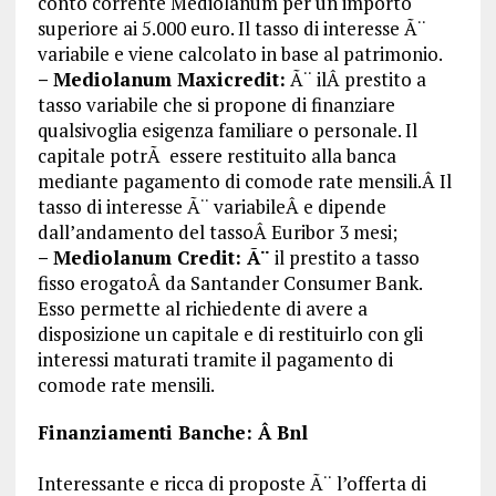
conto corrente Mediolanum per un importo
superiore ai 5.000 euro. Il tasso di interesse Ã¨
variabile e viene calcolato in base al patrimonio.
– Mediolanum Maxicredit:
Ã¨ ilÂ prestito a
tasso variabile che si propone di finanziare
qualsivoglia esigenza familiare o personale. Il
capitale potrÃ essere restituito alla banca
mediante pagamento di comode rate mensili.Â Il
tasso di interesse Ã¨ variabileÂ e dipende
dall’andamento del tassoÂ Euribor 3 mesi;
– Mediolanum Credit: Ã¨
il prestito a tasso
fisso erogatoÂ da Santander Consumer Bank.
Esso permette al richiedente di avere a
disposizione un capitale e di restituirlo con gli
interessi maturati tramite il pagamento di
comode rate mensili.
Finanziamenti Banche: Â Bnl
Interessante e ricca di proposte Ã¨ l’offerta di